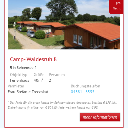
pro
Nacht
Camp- Waldesruh 8
in Behrensdorf
Objekttyp
Größe
Personen
Ferienhaus
40m²
2
Vermieter
Buchungstelefon
Frau Stefanie Treczokat
04381 - 8555
* Der Preis für die erste Nacht im Rahmen dieses Angebotes beträgt € 175 inkl.
Endreinigung (in Höhe von € 80 ), für jede weitere Nacht nur € 95.
mehr Informationen