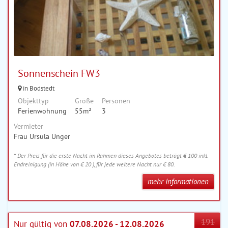
Sonnenschein FW3
in Bodstedt
Objekttyp
Größe
Personen
Ferienwohnung
55m²
3
Vermieter
Frau Ursula Unger
* Der Preis für die erste Nacht im Rahmen dieses Angebotes beträgt € 100 inkl.
Endreinigung (in Höhe von € 20 ), für jede weitere Nacht nur € 80.
mehr Informationen
191
Nur gültig von
07.08.2026 - 12.08.2026