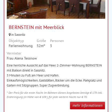
BERNSTEIN mit Meerblick
in Sassnitz
Objekttyp
Größe
Personen
Ferienwohnung
52m²
3
Vermieter
Frau Alena Tessnow
Eine herrliche Aussicht auf das Meer. 2-Zimmer-Wohnung BERNSTEIN
mit Balkon direkt in Sassnitz.
3 Minuten zu Fuß am Meer und Hafen.
Einkaufsmöglichkeiten, Gaststätten, Bäcker um die Ecke. Parkplatz und
Garten mit Sitzgruppen. Super Zugverbindung.
* Der Preis für die erste Nacht im Rahmen dieses Angebotes beträgt € 179 inkl.
Endreinigung (in Höhe von € 109 ), für jede weitere Nacht nur € 70.
mehr Informationen