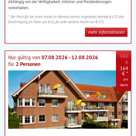
Abhängig von der Verfügbarkeit. Irrtümer und Preisänderungen
vorbehalten.
* Der Preis für die erste Nacht im Rahmen dieses Angebotes beträgt € 172 inkl.
Endreinigung (in Höhe von € 0 ), für jede weitere Nacht nur € 172.
mehr Informationen
182
Nur gültig von
07.08.2026 - 12.08.2026
€
für
2 Personen
164
€ *
pro
Nacht