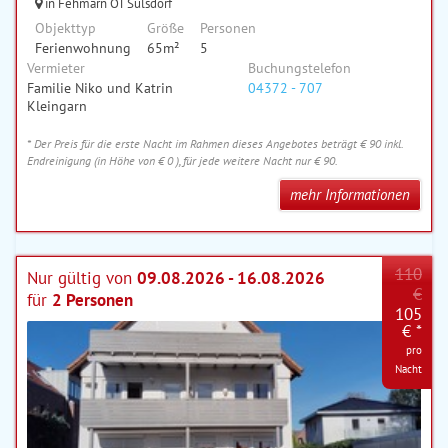
in Fehmarn OT Sulsdorf
Objekttyp
Größe
Personen
Ferienwohnung
65m²
5
Vermieter
Buchungstelefon
Familie Niko und Katrin
04372 - 707
Kleingarn
* Der Preis für die erste Nacht im Rahmen dieses Angebotes beträgt € 90 inkl.
Endreinigung (in Höhe von € 0 ), für jede weitere Nacht nur € 90.
mehr Informationen
110
Nur gültig von
09.08.2026 - 16.08.2026
€
für
2 Personen
105
€ *
pro
Nacht