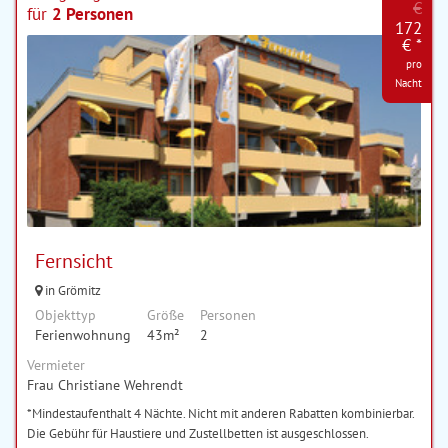
€
für
2 Personen
172
€ *
pro
Nacht
Fernsicht
in Grömitz
Objekttyp
Größe
Personen
Ferienwohnung
43m²
2
Vermieter
Frau Christiane Wehrendt
*Mindestaufenthalt 4 Nächte. Nicht mit anderen Rabatten kombinierbar.
Die Gebühr für Haustiere und Zustellbetten ist ausgeschlossen.