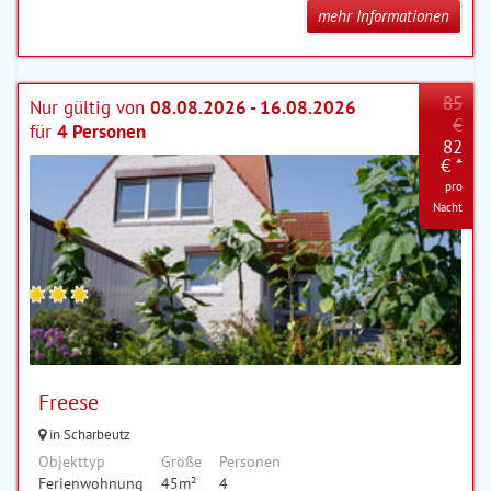
mehr Informationen
85
Nur gültig von
08.08.2026 - 16.08.2026
€
für
4 Personen
82
€ *
pro
Nacht
Freese
in Scharbeutz
Objekttyp
Größe
Personen
Ferienwohnung
45m²
4