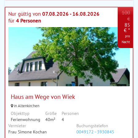
100
Nur gültig von
07.08.2026 - 16.08.2026
€
für
4 Personen
85
€ *
pro
Nacht
Haus am Wege von Wiek
in Altenkirchen
Objekttyp
Größe
Personen
Ferienwohnung
40m²
4
Vermieter
Buchungstelefon
Frau Simone Kochan
0049172 - 3930845