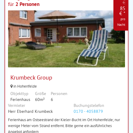
€
für
2 Personen
85
€ *
pro
Nacht
Krumbeck Group
in Hohenfelde
Objekttyp
Größe
Personen
Ferienhaus
60m²
6
Vermieter
Buchungstelefon
Herr Eberhard Krumbeck
0170 - 4058879
Ferienhaus am Ostseestrand der Kieler-Bucht im Ort Hohenfelde; nur
wenige Meter vom Strand entfernt. Bitte gerne ein ausführliches
Angebot anfordern