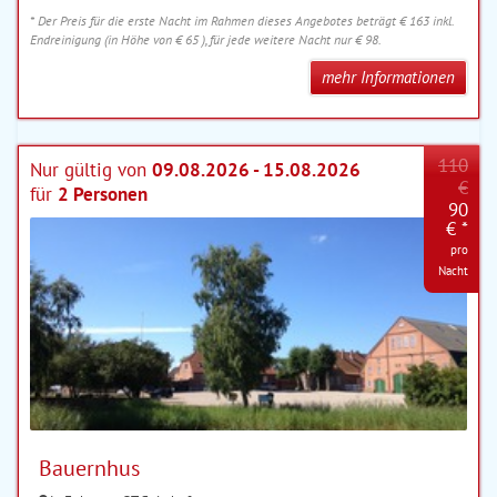
* Der Preis für die erste Nacht im Rahmen dieses Angebotes beträgt € 163 inkl.
Endreinigung (in Höhe von € 65 ), für jede weitere Nacht nur € 98.
mehr Informationen
110
Nur gültig von
09.08.2026 - 15.08.2026
€
für
2 Personen
90
€ *
pro
Nacht
Bauernhus