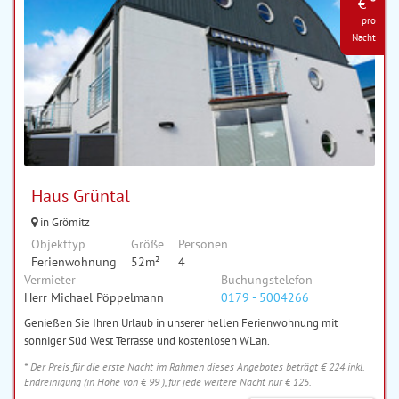
€ *
pro
Nacht
Haus Grüntal
in Grömitz
Objekttyp
Größe
Personen
Ferienwohnung
52m²
4
Vermieter
Buchungstelefon
Herr Michael Pöppelmann
0179 - 5004266
Genießen Sie Ihren Urlaub in unserer hellen Ferienwohnung mit
sonniger Süd West Terrasse und kostenlosen WLan.
* Der Preis für die erste Nacht im Rahmen dieses Angebotes beträgt € 224 inkl.
Endreinigung (in Höhe von € 99 ), für jede weitere Nacht nur € 125.