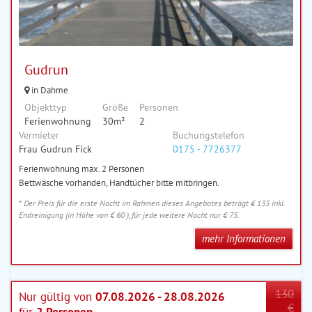
Gudrun
in Dahme
Objekttyp
Größe
Personen
Ferienwohnung
30m²
2
Vermieter
Buchungstelefon
Frau Gudrun Fick
0175 - 7726377
Ferienwohnung max. 2 Personen
Bettwäsche vorhanden, Handtücher bitte mitbringen.
* Der Preis für die erste Nacht im Rahmen dieses Angebotes beträgt € 135 inkl.
Endreinigung (in Höhe von € 60 ), für jede weitere Nacht nur € 75.
mehr Informationen
130
Nur gültig von
07.08.2026 - 28.08.2026
€