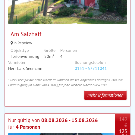
Am Salzhaff
in Pepelow
Objekttyp
Größe
Personen
Ferienwohnung
50m²
4
Vermieter
Buchungstelefon
Herr Lars Seemann
0151 - 57711041
* Der Preis für die erste Nacht im Rahmen dieses Angebotes beträgt € 200 inkl.
Endreinigung (in Höhe von € 100 ), für jede weitere Nacht nur € 100.
mehr Informationen
149
Nur gültig von
08.08.2026 - 15.08.2026
€
für
4 Personen
125