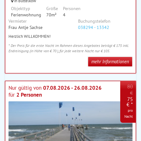
in Büttelkow
Objekttyp
Größe
Personen
Ferienwohnung
70m²
4
Vermieter
Buchungstelefon
Frau Antje Sachse
038294 - 13342
Herzlich WILLKOMMEN!
* Der Preis für die erste Nacht im Rahmen dieses Angebotes beträgt € 175 inkl.
Endreinigung (in Höhe von € 70 ), für jede weitere Nacht nur € 105.
mehr Informationen
80
Nur gültig von
07.08.2026 - 26.08.2026
€
für
2 Personen
75
€ *
pro
Nacht