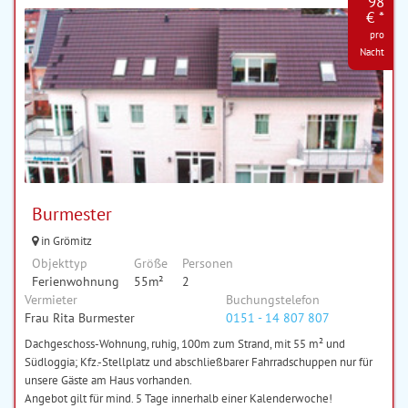
98
€ *
pro
Nacht
Burmester
in Grömitz
Objekttyp
Größe
Personen
Ferienwohnung
55m²
2
Vermieter
Buchungstelefon
Frau Rita Burmester
0151 - 14 807 807
Dachgeschoss-Wohnung, ruhig, 100m zum Strand, mit 55 m² und
Südloggia; Kfz.-Stellplatz und abschließbarer Fahrradschuppen nur für
unsere Gäste am Haus vorhanden.
Angebot gilt für mind. 5 Tage innerhalb einer Kalenderwoche!