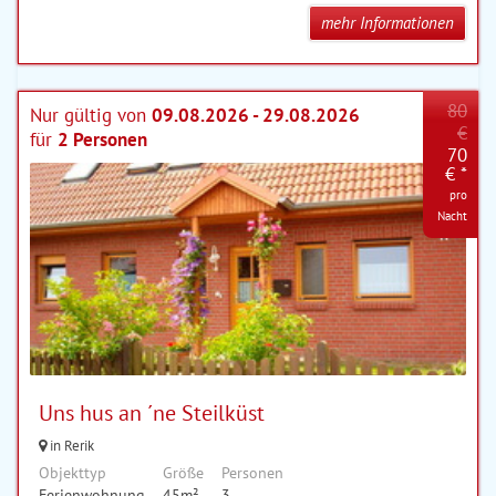
mehr Informationen
80
Nur gültig von
09.08.2026 - 29.08.2026
€
für
2 Personen
70
€ *
pro
Nacht
Uns hus an ´ne Steilküst
in Rerik
Objekttyp
Größe
Personen
Ferienwohnung
45m²
3