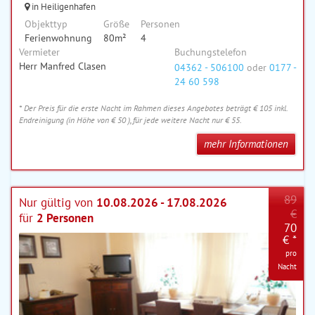
in Heiligenhafen
Objekttyp
Größe
Personen
Ferienwohnung
80m²
4
Vermieter
Buchungstelefon
Herr Manfred Clasen
04362 - 506100
oder
0177 -
24 60 598
* Der Preis für die erste Nacht im Rahmen dieses Angebotes beträgt € 105 inkl.
Endreinigung (in Höhe von € 50 ), für jede weitere Nacht nur € 55.
mehr Informationen
89
Nur gültig von
10.08.2026 - 17.08.2026
€
für
2 Personen
70
€ *
pro
Nacht