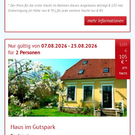
* Der Preis für die erste Nacht im Rahmen dieses Angebotes beträgt € 155 inkl.
Endreinigung (in Höhe von € 70 ), für jede weitere Nacht nur € 85.
mehr Informationen
109
Nur gültig von
07.08.2026 - 25.08.2026
€
für
2 Personen
105
€ *
pro
Nacht
Haus im Gutspark