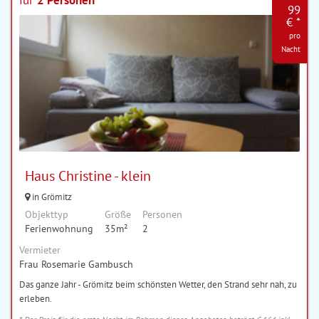
für
2 Personen
99
€ *
pro
Nacht
Haus Christine - klein
in Grömitz
Objekttyp
Größe
Personen
Ferienwohnung
35m²
2
Vermieter
Frau Rosemarie Gambusch
Das ganze Jahr - Grömitz beim schönsten Wetter, den Strand sehr nah, zu
erleben.