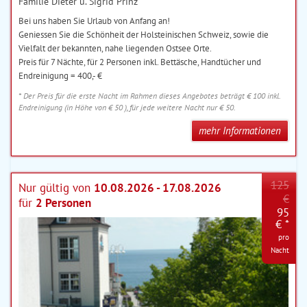
Familie Dieter u. Sigrid Prinz
Bei uns haben Sie Urlaub von Anfang an!
Geniessen Sie die Schönheit der Holsteinischen Schweiz, sowie die
Vielfalt der bekannten, nahe liegenden Ostsee Orte.
Preis für 7 Nächte, für 2 Personen inkl. Bettäsche, Handtücher und
Endreinigung = 400,- €
* Der Preis für die erste Nacht im Rahmen dieses Angebotes beträgt € 100 inkl.
Endreinigung (in Höhe von € 50 ), für jede weitere Nacht nur € 50.
mehr Informationen
125
Nur gültig von
10.08.2026 - 17.08.2026
€
für
2 Personen
95
€ *
pro
Nacht