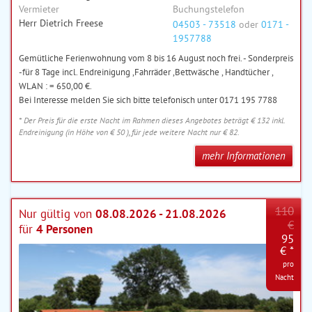
Vermieter
Buchungstelefon
Herr Dietrich Freese
04503 - 73518
oder
0171 -
1957788
Gemütliche Ferienwohnung vom 8 bis 16 August noch frei. - Sonderpreis
-für 8 Tage incl. Endreinigung ,Fahrräder ,Bettwäsche , Handtücher ,
WLAN : = 650,00 €.
Bei Interesse melden Sie sich bitte telefonisch unter 0171 195 7788
* Der Preis für die erste Nacht im Rahmen dieses Angebotes beträgt € 132 inkl.
Endreinigung (in Höhe von € 50 ), für jede weitere Nacht nur € 82.
mehr Informationen
110
Nur gültig von
08.08.2026 - 21.08.2026
€
für
4 Personen
95
€ *
pro
Nacht