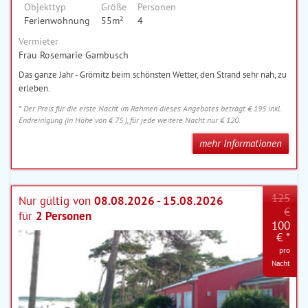
Objekttyp
Größe
Personen
Ferienwohnung
55m²
4
Vermieter
Frau Rosemarie Gambusch
Das ganze Jahr - Grömitz beim schönsten Wetter, den Strand sehr nah, zu
erleben.
* Der Preis für die erste Nacht im Rahmen dieses Angebotes beträgt € 195 inkl.
Endreinigung (in Höhe von € 75 ), für jede weitere Nacht nur € 120.
mehr Informationen
125
Nur gültig von
08.08.2026 - 15.08.2026
€
für
2 Personen
100
€ *
pro
Nacht