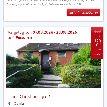
* Der Preis für die erste Nacht im Rahmen dieses Angebotes beträgt € 164 inkl.
Endreinigung (in Höhe von € 65 ), für jede weitere Nacht nur € 99.
mehr Informationen
150
Nur gültig von
07.08.2026 - 28.08.2026
€
für
4 Personen
120
€ *
pro
Nacht
Haus Christine - groß
in Grömitz