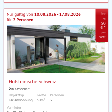
55
Nur gültig von
10.08.2026 - 17.08.2026
€
für
2 Personen
50
€ *
pro
Nacht
Holsteinische Schweiz
in Kasseedorf
Objekttyp
Größe
Personen
Ferienwohnung
50m²
3
Vermieter