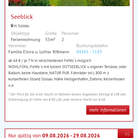
Seeblick
in Süssau
Objekttyp
Größe
Personen
Ferienwohnung
55m²
2
Vermieter
Buchungstelefon
Familie Elvira u. Lothar Rißmann
04365 - 7193
ab 68 € / je 7 N in verschiedenen FeWo`s möglich
WOHLFÜHL-FeWo`s mit tollem OSTSEEBLICK u eigener Terrasse, oder
Balkon, keine Haustiere, NATUR PUR. Fahrräder incl, 800 m z
kurtaxfreien Strand Süssau. Nähe Heiligenhafen, Dahme, Kellenhusen
u.a.
* Der Preis für die erste Nacht im Rahmen dieses Angebotes beträgt € 148 inkl.
Endreinigung (in Höhe von € 80 ), für jede weitere Nacht nur € 68.
mehr Informationen
95
Nur gültig von
09.08.2026 - 29.08.2026