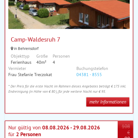
Camp-Waldesruh 7
in Behrensdorf
Objekttyp
Größe
Personen
Ferienhaus
40m²
4
Vermieter
Buchungstelefon
Frau Stefanie Treczokat
04381 - 8555
* Der Preis für die erste Nacht im Rahmen dieses Angebotes beträgt € 175 inkl.
Endreinigung (in Höhe von € 80 ), für jede weitere Nacht nur € 95.
mehr Informationen
108
Nur gültig von
08.08.2026 - 29.08.2026
€
für
2 Personen