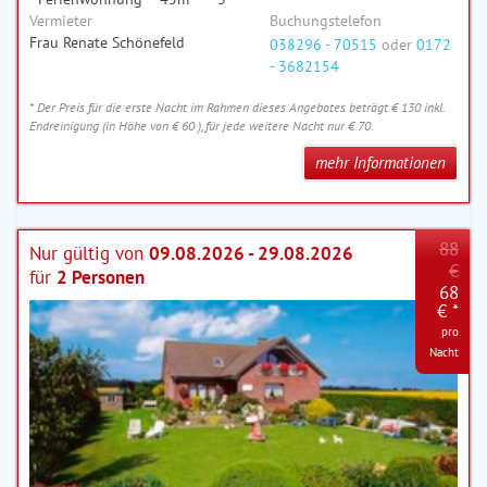
Vermieter
Buchungstelefon
Frau Renate Schönefeld
038296 - 70515
oder
0172
- 3682154
* Der Preis für die erste Nacht im Rahmen dieses Angebotes beträgt € 130 inkl.
Endreinigung (in Höhe von € 60 ), für jede weitere Nacht nur € 70.
mehr Informationen
88
Nur gültig von
09.08.2026 - 29.08.2026
€
für
2 Personen
68
€ *
pro
Nacht