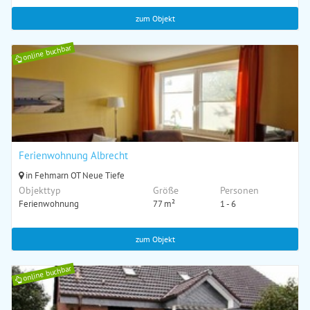
zum Objekt
online buchbar
Ferienwohnung Albrecht
in Fehmarn OT Neue Tiefe
Objekttyp
Größe
Personen
Ferienwohnung
77 m²
1 - 6
zum Objekt
online buchbar