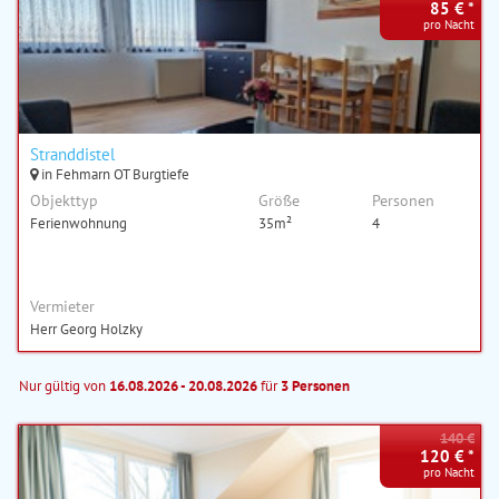
85 € *
pro Nacht
Stranddistel
in Fehmarn OT Burgtiefe
Objekttyp
Größe
Personen
Ferienwohnung
35m²
4
Vermieter
Herr Georg Holzky
Nur gültig von
16.08.2026 - 20.08.2026
für
3 Personen
140 €
120 € *
pro Nacht