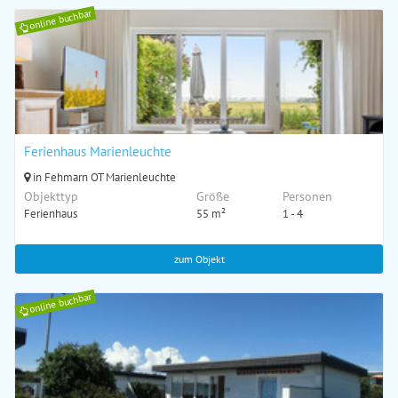
online buchbar
Ferienhaus Marienleuchte
in Fehmarn OT Marienleuchte
Objekttyp
Größe
Personen
Ferienhaus
55 m²
1 - 4
zum Objekt
online buchbar