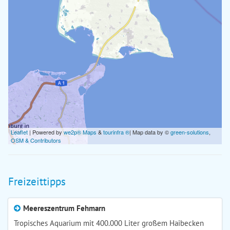
Leaflet
| Powered by
we2p® Maps
&
tourinfra ®
| Map data by ©
green-solutions
,
OSM & Contributors
Freizeittipps
Meereszentrum Fehmarn
Tropisches Aquarium mit 400.000 Liter großem Haibecken