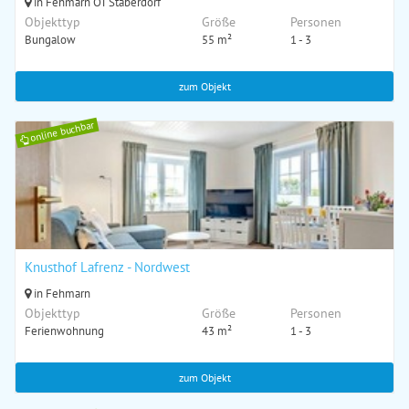
in Fehmarn OT Staberdorf
Objekttyp
Größe
Personen
Bungalow
55 m²
1 - 3
zum Objekt
online buchbar
Knusthof Lafrenz - Nordwest
in Fehmarn
Objekttyp
Größe
Personen
Ferienwohnung
43 m²
1 - 3
zum Objekt