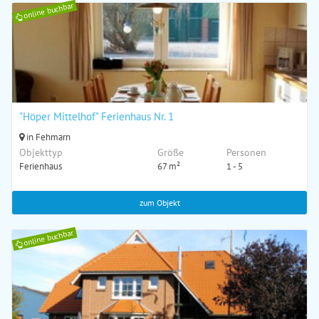
online buchbar
"Höper Mittelhof" Ferienhaus Nr. 1
in Fehmarn
Objekttyp
Größe
Personen
Ferienhaus
67 m²
1 - 5
zum Objekt
online buchbar