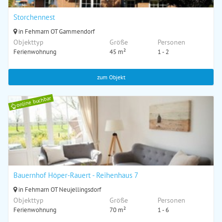
Storchennest
in Fehmarn OT Gammendorf
Objekttyp
Größe
Personen
Ferienwohnung
45 m²
1 - 2
zum Objekt
online buchbar
Bauernhof Höper-Rauert - Reihenhaus 7
in Fehmarn OT Neujellingsdorf
Objekttyp
Größe
Personen
Ferienwohnung
70 m²
1 - 6