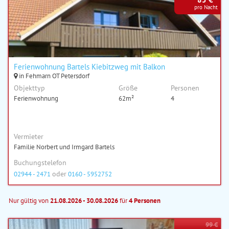
pro Nacht
Ferienwohnung Bartels Kiebitzweg mit Balkon
in Fehmarn OT Petersdorf
Objekttyp
Größe
Personen
Ferienwohnung
62m²
4
Vermieter
Familie Norbert und Irmgard Bartels
Buchungstelefon
oder
02944 - 2471
0160 - 5952752
Nur gültig von
21.08.2026 - 30.08.2026
für
4 Personen
99 €