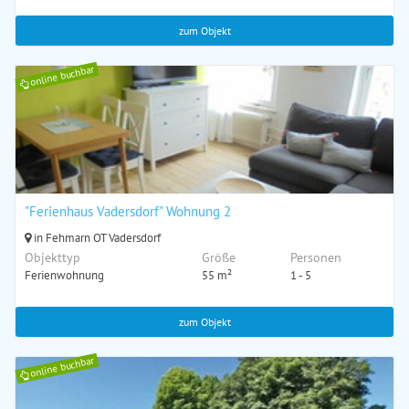
zum Objekt
online buchbar
"Ferienhaus Vadersdorf" Wohnung 2
in Fehmarn OT Vadersdorf
Objekttyp
Größe
Personen
Ferienwohnung
55 m²
1 - 5
zum Objekt
online buchbar