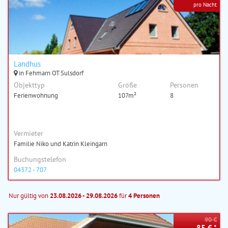
pro Nacht
Landhus
in Fehmarn OT Sulsdorf
Objekttyp
Größe
Personen
Ferienwohnung
107m²
8
Vermieter
Familie Niko und Katrin Kleingarn
Buchungstelefon
04372 - 707
Nur gültig von
23.08.2026 - 29.08.2026
für
4 Personen
90 €
85 € *