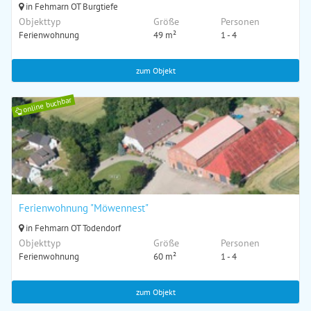
in Fehmarn OT Burgtiefe
Objekttyp
Größe
Personen
Ferienwohnung
49 m²
1 - 4
zum Objekt
online buchbar
Ferienwohnung "Möwennest"
in Fehmarn OT Todendorf
Objekttyp
Größe
Personen
Ferienwohnung
60 m²
1 - 4
zum Objekt