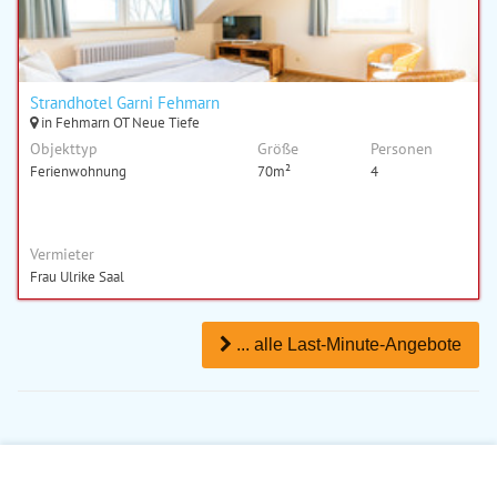
Strandhotel Garni Fehmarn
in Fehmarn OT Neue Tiefe
Objekttyp
Größe
Personen
Ferienwohnung
70m²
4
Vermieter
Frau Ulrike Saal
... alle Last-Minute-Angebote