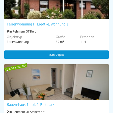
Ferienwohnung H. Liedtke, Wohnung 1
in Fehmarn OT Burg
Objekttyp
Größe
Personen
Ferienwohnung
55 m²
1 - 4
zum Objekt
online buchbar
Bauernhaus 1 inkl. 1 Parkplatz
in Fehmarn OT Staberdorf