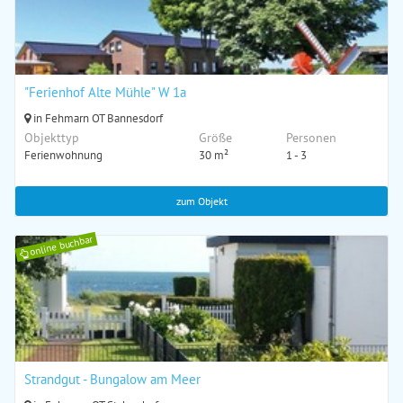
"Ferienhof Alte Mühle" W 1a
in Fehmarn OT Bannesdorf
Objekttyp
Größe
Personen
Ferienwohnung
30 m²
1 - 3
zum Objekt
online buchbar
Strandgut - Bungalow am Meer