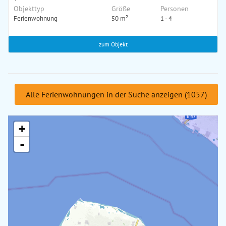
Objekttyp
Größe
Personen
Ferienwohnung
50 m²
1 - 4
zum Objekt
Alle Ferienwohnungen in der Suche anzeigen (1057)
+
-