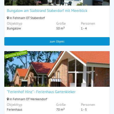
Bungalow am Südstrand Staberdorf mit Meerblick
in Fehmarn OT Staberdorf
Objekttyp
Größe
Personen
Bungalow
50 m²
1 - 4
zum Objekt
online buchbar
"Ferienhof Hinz" - Ferienhaus Gartenkieker
in Fehmarn OT Wenkendorf
Objekttyp
Größe
Personen
Ferienhaus
70 m²
1 - 5