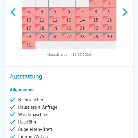
1
2
1
3
4
5
6
7
8
9
7
8
10
11
12
13
14
15
16
14
1
17
18
19
20
21
22
23
21
2
24
25
26
27
28
29
30
28
2
31
Aktualisiert am: 10.07.2026
Ausstattung
Allgemeines:
Nichtraucher
Haustiere a. Anfrage
Waschmaschine
Haarföhn
Bügeleisen+Brett
Internet/W-Lan