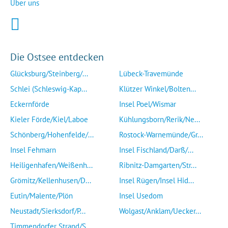
Über uns
Die Ostsee entdecken
Glücksburg/Steinberg/...
Lübeck-Travemünde
Schlei (Schleswig-Kap...
Klützer Winkel/Bolten...
Eckernförde
Insel Poel/Wismar
Kieler Förde/Kiel/Laboe
Kühlungsborn/Rerik/Ne...
Schönberg/Hohenfelde/...
Rostock-Warnemünde/Gr...
Insel Fehmarn
Insel Fischland/Darß/...
Heiligenhafen/Weißenh...
Ribnitz-Damgarten/Str...
Grömitz/Kellenhusen/D...
Insel Rügen/Insel Hid...
Eutin/Malente/Plön
Insel Usedom
Neustadt/Sierksdorf/P...
Wolgast/Anklam/Uecker...
Timmendorfer Strand/S...