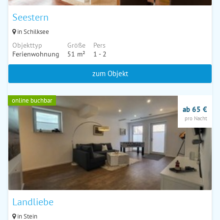
Seestern
in Schilksee
Objekttyp
Größe
Pers
Ferienwohnung
51 m²
1 - 2
zum Objekt
online buchbar
ab 65 €
pro Nacht
Landliebe
in Stein