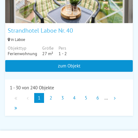
Strandhotel Laboe Nr. 40
in Laboe
Objekttyp
Größe
Pers
Ferienwohnung
27 m²
1 - 2
zum Objekt
1 - 30 von 240 Objekte
1
2
3
4
5
6
...