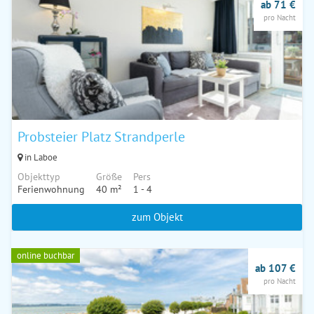
ab 71 €
pro Nacht
Probsteier Platz Strandperle
in Laboe
Objekttyp
Größe
Pers
Ferienwohnung
40 m²
1 - 4
zum Objekt
online buchbar
ab 107 €
pro Nacht