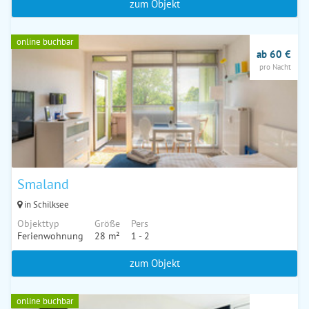
zum Objekt
online buchbar
ab 60 €
pro Nacht
Smaland
in Schilksee
Objekttyp
Größe
Pers
Ferienwohnung
28 m²
1 - 2
zum Objekt
online buchbar