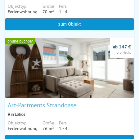
Objekttyp
Größe
Pers
Ferienwohnung
70 m²
1 - 4
zum Objekt
online buchbar
ab 147 €
pro Nacht
Art-Partments Strandoase
in Laboe
Objekttyp
Größe
Pers
Ferienwohnung
76 m²
1 - 4