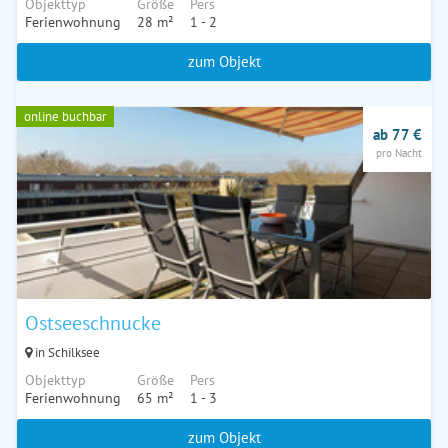
Objekttyp
Größe
Pers
Ferienwohnung
28 m²
1 - 2
zum Objekt
online buchbar
ab 77 €
pro Nacht
Ostseeschnucke
in Schilksee
Objekttyp
Größe
Pers
Ferienwohnung
65 m²
1 - 3
zum Objekt