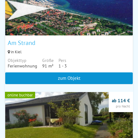
Am Strand
in Kiel
Objekttyp
Größe
Pers
Ferienwohnung
91 m²
1 - 3
zum Objekt
online buchbar
ab 114 €
pro Nacht