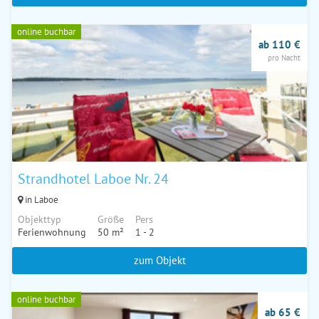
online buchbar
ab 110 €
pro Nacht
Strandhotel Laboe Nr. 24
in Laboe
Objekttyp
Größe
Pers
Ferienwohnung
50 m²
1 - 2
zum Objekt
online buchbar
ab 65 €