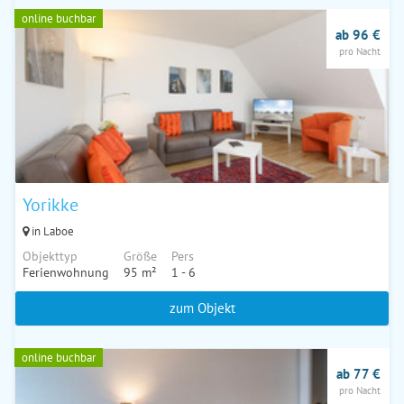
online buchbar
ab 96 €
pro Nacht
Yorikke
in Laboe
Objekttyp
Größe
Pers
Ferienwohnung
95 m²
1 - 6
zum Objekt
online buchbar
ab 77 €
pro Nacht