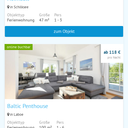
in Schilksee
Objekttyp
Größe
Pers
Ferienwohnung
47 m²
1 - 3
zum Objekt
online buchbar
ab 118 €
pro Nacht
Baltic Penthouse
in Laboe
Objekttyp
Größe
Pers
Ferienwohnung
100 m²
1 - 6