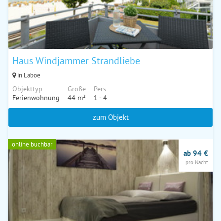
Haus Windjammer Strandliebe
in Laboe
Objekttyp
Größe
Pers
Ferienwohnung
44 m²
1 - 4
zum Objekt
online buchbar
ab 94 €
pro Nacht