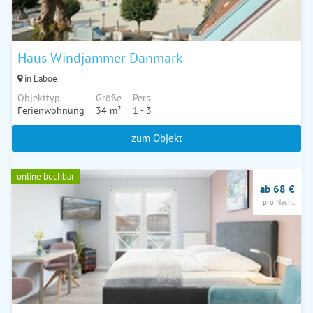
Haus Windjammer Danmark
in Laboe
Objekttyp
Größe
Pers
Ferienwohnung
34 m²
1 - 3
zum Objekt
online buchbar
ab 68 €
pro Nacht