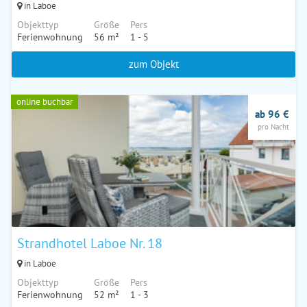
in Laboe
Objekttyp
Größe
Pers
Ferienwohnung
56 m²
1 - 5
zum Objekt
online buchbar
ab 96 €
pro Nacht
Strandhotel Laboe Nr. 18
in Laboe
Objekttyp
Größe
Pers
Ferienwohnung
52 m²
1 - 3