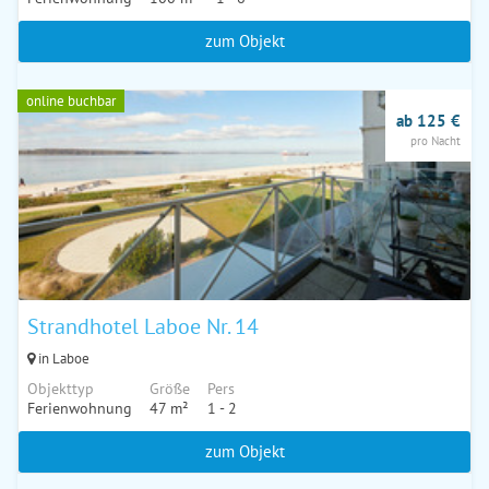
zum Objekt
online buchbar
ab 125 €
pro Nacht
Strandhotel Laboe Nr. 14
in Laboe
Objekttyp
Größe
Pers
Ferienwohnung
47 m²
1 - 2
zum Objekt