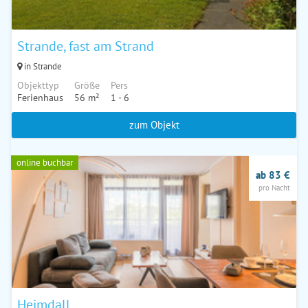
Strande, fast am Strand
in Strande
Objekttyp
Größe
Pers
Ferienhaus
56 m²
1 - 6
zum Objekt
online buchbar
ab 83 €
pro Nacht
Heimdall