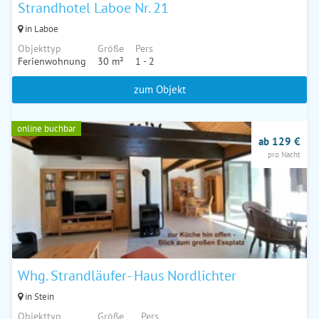
Strandhotel Laboe Nr. 21
in Laboe
Objekttyp
Größe
Pers
Ferienwohnung
30 m²
1 - 2
zum Objekt
online buchbar
ab 129 €
pro Nacht
Whg. Strandläufer- Haus Nordlichter
in Stein
Objekttyp
Größe
Pers