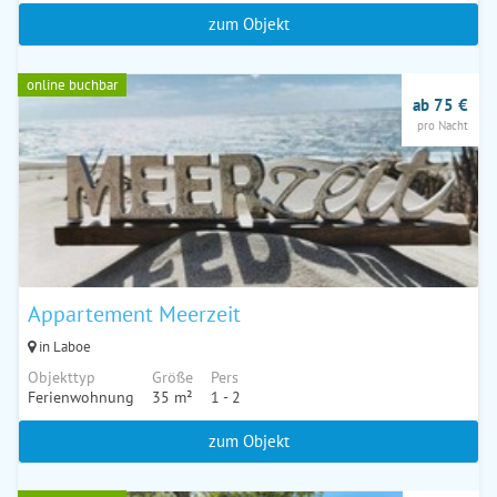
zum Objekt
online buchbar
ab 75 €
pro Nacht
Appartement Meerzeit
in Laboe
Objekttyp
Größe
Pers
Ferienwohnung
35 m²
1 - 2
zum Objekt