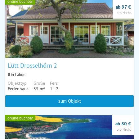
online buchbar
ab 97 €
pro Nacht
Lütt Drosselhörn 2
in Laboe
Objekttyp
Größe
Pers
Ferienhaus
35 m²
1 - 2
zum Objekt
online buchbar
ab 80 €
pro Nacht