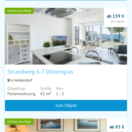
online buchbar
ab 159 €
pro Nacht
Strandweg 6-7 Dünengras
in Heikendorf
Objekttyp
Größe
Pers
Ferienwohnung
62 m²
1 - 2
zum Objekt
online buchbar
ab 83 €