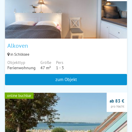
Alkoven
in Schilksee
Objekttyp
Größe
Pers
Ferienwohnung
47 m²
1 - 3
zum Objekt
online buchbar
ab 83 €
pro Nacht