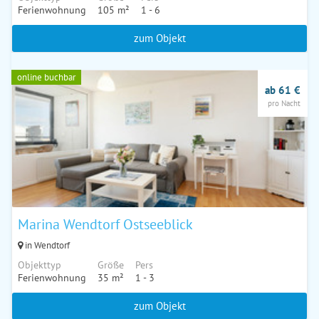
Ferienwohnung
105 m²
1 - 6
zum Objekt
online buchbar
ab 61 €
pro Nacht
Marina Wendtorf Ostseeblick
in Wendtorf
Objekttyp
Größe
Pers
Ferienwohnung
35 m²
1 - 3
zum Objekt