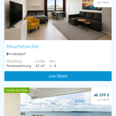
pro Nacht
Muschelsucher
in Wendtorf
Objekttyp
Größe
Pers
Ferienwohnung
42 m²
1 - 4
zum Objekt
online buchbar
ab 109 €
pro Nacht