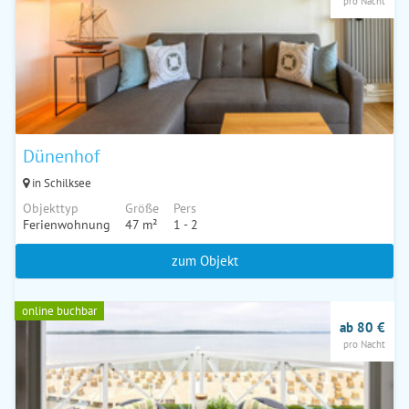
pro Nacht
Dünenhof
in Schilksee
Objekttyp
Größe
Pers
Ferienwohnung
47 m²
1 - 2
zum Objekt
online buchbar
ab 80 €
pro Nacht