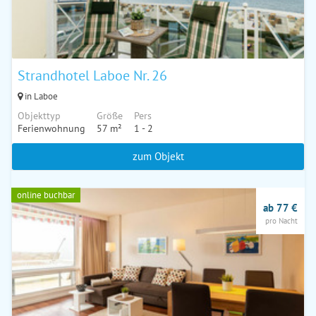
Strandhotel Laboe Nr. 26
in Laboe
Objekttyp
Größe
Pers
Ferienwohnung
57 m²
1 - 2
zum Objekt
online buchbar
ab 77 €
pro Nacht