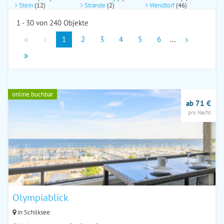
Stein
(12)
Strande
(2)
Wendtorf
(46)
1 - 30 von 240 Objekte
1
2
3
4
5
6
...
online buchbar
ab 71 €
pro Nacht
Olympiablick
in Schilksee