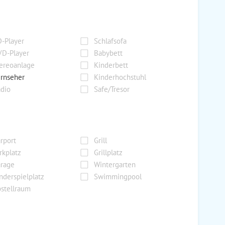
-Player
Schlafsofa
D-Player
Babybett
ereoanlage
Kinderbett
rnseher
Kinderhochstuhl
dio
Safe/Tresor
rport
Grill
rkplatz
Grillplatz
rage
Wintergarten
nderspielplatz
Swimmingpool
stellraum