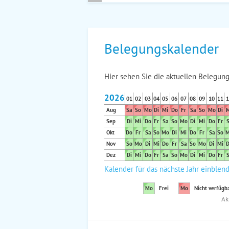
Belegungskalender
Hier sehen Sie die aktuellen Belegung
2026
01
02
03
04
05
06
07
08
09
10
11
1
Aug
Sa
So
Mo
Di
Mi
Do
Fr
Sa
So
Mo
Di
M
Sep
Di
Mi
Do
Fr
Sa
So
Mo
Di
Mi
Do
Fr
S
Okt
Do
Fr
Sa
So
Mo
Di
Mi
Do
Fr
Sa
So
M
Nov
So
Mo
Di
Mi
Do
Fr
Sa
So
Mo
Di
Mi
D
Dez
Di
Mi
Do
Fr
Sa
So
Mo
Di
Mi
Do
Fr
S
Kalender für das nächste Jahr einblen
Mo
Frei
Mo
Nicht verfügb
Ak