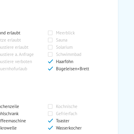
nd erlaubt
Meerblick
tze erlaubt
Sauna
ustiere erlaubt
Solarium
ustiere a. Anfrage
Schwimmbad
ustiere verboten
Haarföhn
uernhofurlaub
Bügeleisen+Brett
chenzeile
Kochnische
hlschrank
Gefrierfach
ffeemaschine
Toaster
krowelle
Wasserkocher