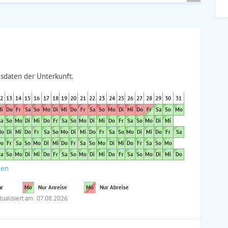
sdaten der Unterkunft.
2
13
14
15
16
17
18
19
20
21
22
23
24
25
26
27
28
29
30
31
i
Do
Fr
Sa
So
Mo
Di
Mi
Do
Fr
Sa
So
Mo
Di
Mi
Do
Fr
Sa
So
Mo
a
So
Mo
Di
Mi
Do
Fr
Sa
So
Mo
Di
Mi
Do
Fr
Sa
So
Mo
Di
Mi
o
Di
Mi
Do
Fr
Sa
So
Mo
Di
Mi
Do
Fr
Sa
So
Mo
Di
Mi
Do
Fr
Sa
o
Fr
Sa
So
Mo
Di
Mi
Do
Fr
Sa
So
Mo
Di
Mi
Do
Fr
Sa
So
Mo
a
So
Mo
Di
Mi
Do
Fr
Sa
So
Mo
Di
Mi
Do
Fr
Sa
So
Mo
Di
Mi
Do
den
ar
Mo
Nur Anreise
Mo
Nur Abreise
tualisiert am: 07.08.2026