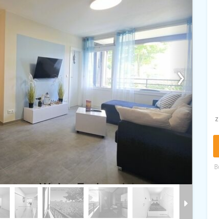
›
z
B