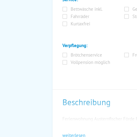
Bettwäsche inkl.
Ge
Fahrräder
St
Kurtaxfrei
Verpflegung:
Brötchenservice
Fr
Vollpension möglich
Beschreibung
Ferienwohnung Austernfischer Förde
weiterlesen