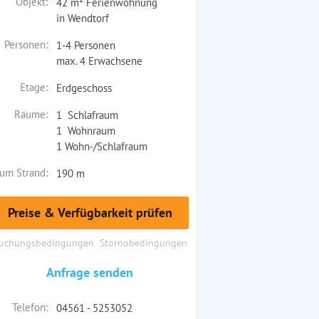
Objekt:
42 m² Ferienwohnung
in Wendtorf
Personen:
1-4 Personen
max. 4 Erwachsene
Etage:
Erdgeschoss
Räume:
1 Schlafraum
1 Wohnraum
1 Wohn-/Schlafraum
um Strand:
190 m
Preise & Verfügbarkeit prüfen
uchungsbedingungen
Stornobedingungen
Anfrage senden
Telefon:
04561 - 5253052