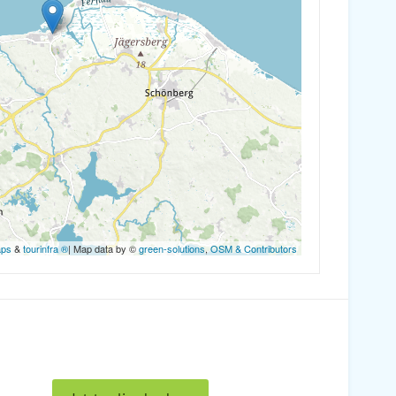
aps
&
tourinfra ®
| Map data by ©
green-solutions
,
OSM & Contributors