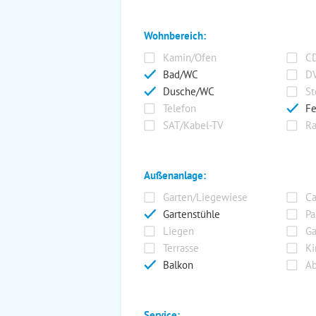
Wohnbereich:
Kamin/Ofen
CD
Bad/WC
DV
Dusche/WC
St
Telefon
Fe
SAT/Kabel-TV
Ra
Außenanlage:
Garten/Liegewiese
Ca
Gartenstühle
Pa
Liegen
Ga
Terrasse
Ki
Balkon
Ab
Service: