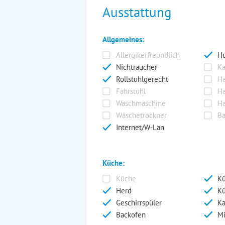
Ausstattung
Allgemeines:
Allergikerfreundlich
Hu
Nichtraucher
Ka
Rollstuhlgerecht
Ha
Fahrstuhl
Ha
Waschmaschine
Ha
Wäschetrockner
Ba
Internet/W-Lan
Küche:
Küche
Kü
Herd
Kü
Geschirrspüler
Ka
Backofen
Mi