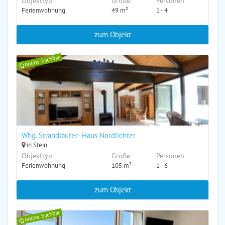
Objekttyp
Größe
Personen
Ferienwohnung
49 m²
1 - 4
zum Objekt
online buchbar
Whg. Strandläufer- Haus Nordlichter
in Stein
Objekttyp
Größe
Personen
Ferienwohnung
105 m²
1 - 6
zum Objekt
online buchbar