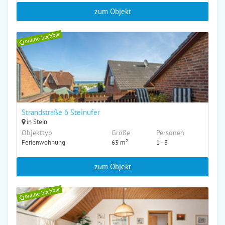
zum Objekt
online buchbar
Strandstraße 6 Steinufer
in Stein
Objekttyp
Größe
Personen
Ferienwohnung
63 m²
1 - 3
zum Objekt
online buchbar