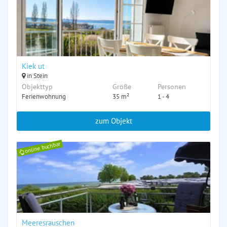
Kiek ut
in Stein
Objekttyp
Größe
Personen
Ferienwohnung
35 m²
1 - 4
zum Objekt
online buchbar
Meeresrauschen