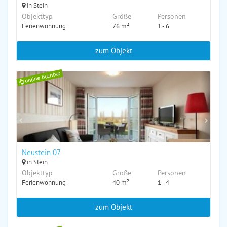
in Stein
Objekttyp
Größe
Personen
Ferienwohnung
76 m²
1 - 6
zum Objekt
online buchbar
Neustein 07
in Stein
Objekttyp
Größe
Personen
Ferienwohnung
40 m²
1 - 4
zum Objekt