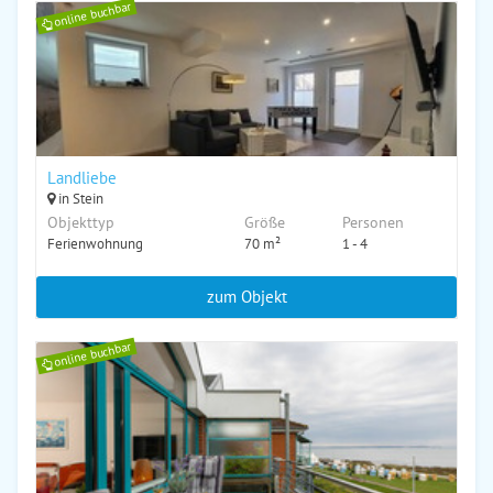
online buchbar
Landliebe
in Stein
Objekttyp
Größe
Personen
Ferienwohnung
70 m²
1 - 4
zum Objekt
online buchbar