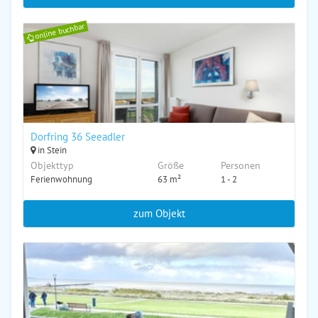
online buchbar
Dorfring 36 Seeadler
in Stein
Objekttyp
Größe
Personen
Ferienwohnung
63 m²
1 - 2
zum Objekt