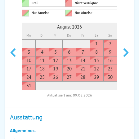
Frei
Nicht verfügbar
Nur Anreise
Nur Abreise
August 2026
Mo
Di
Mi
Do
Fr
Sa
So
Mo
Di
1
2
1
3
4
5
6
7
8
9
7
8
10
11
12
13
14
15
16
14
1
17
18
19
20
21
22
23
21
2
24
25
26
27
28
29
30
28
2
31
Aktualisiert am: 09.08.2026
Ausstattung
Allgemeines: