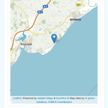
Leaflet
| Powered by
we2p® Maps
&
tourinfra ®
| Map data by ©
green-
solutions
,
OSM & Contributors