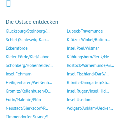
Die Ostsee entdecken
Glücksburg/Steinberg/...
Lübeck-Travemünde
Schlei (Schleswig-Kap...
Klützer Winkel/Bolten...
Eckernförde
Insel Poel/Wismar
Kieler Förde/Kiel/Laboe
Kühlungsborn/Rerik/Ne...
Schönberg/Hohenfelde/...
Rostock-Warnemünde/Gr...
Insel Fehmarn
Insel Fischland/Darß/...
Heiligenhafen/Weißenh...
Ribnitz-Damgarten/Str...
Grömitz/Kellenhusen/D...
Insel Rügen/Insel Hid...
Eutin/Malente/Plön
Insel Usedom
Neustadt/Sierksdorf/P...
Wolgast/Anklam/Uecker...
Timmendorfer Strand/S...