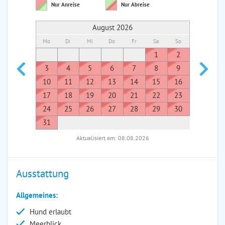
Nur Anreise
Nur Abreise
August 2026
Mo
Di
Mi
Do
Fr
Sa
So
Mo
Di
1
2
1
3
4
5
6
7
8
9
7
8
10
11
12
13
14
15
16
14
1
17
18
19
20
21
22
23
21
2
24
25
26
27
28
29
30
28
2
31
Aktualisiert am: 08.08.2026
Ausstattung
Allgemeines:
Hund erlaubt
Meerblick