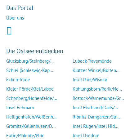
Das Portal
Über uns
Die Ostsee entdecken
Glücksburg/Steinberg/...
Lübeck-Travemünde
Schlei (Schleswig-Kap...
Klützer Winkel/Bolten...
Eckernförde
Insel Poel/Wismar
Kieler Förde/Kiel/Laboe
Kühlungsborn/Rerik/Ne...
Schönberg/Hohenfelde/...
Rostock-Warnemünde/Gr...
Insel Fehmarn
Insel Fischland/Darß/...
Heiligenhafen/Weißenh...
Ribnitz-Damgarten/Str...
Grömitz/Kellenhusen/D...
Insel Rügen/Insel Hid...
Eutin/Malente/Plön
Insel Usedom