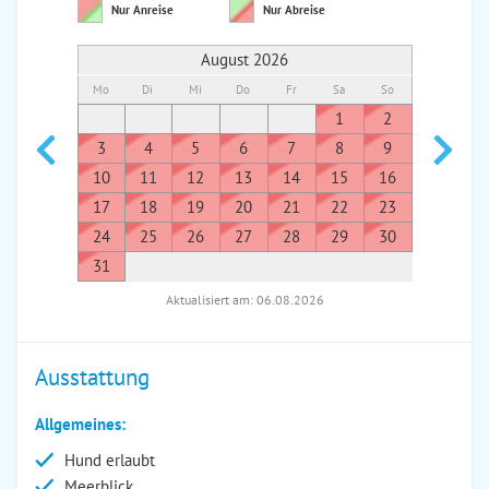
Nur Anreise
Nur Abreise
August 2026
Mo
Di
Mi
Do
Fr
Sa
So
Mo
Di
1
2
1
3
4
5
6
7
8
9
7
8
10
11
12
13
14
15
16
14
1
17
18
19
20
21
22
23
21
2
24
25
26
27
28
29
30
28
2
31
Aktualisiert am: 06.08.2026
Ausstattung
Allgemeines:
Hund erlaubt
Meerblick